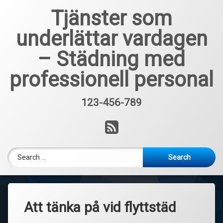
Skip
Tjänster som
to
content
underlättar vardagen
– Städning med
professionell personal
123-456-789
Tel:
RSS
Search for:
Att tänka på vid flyttstäd