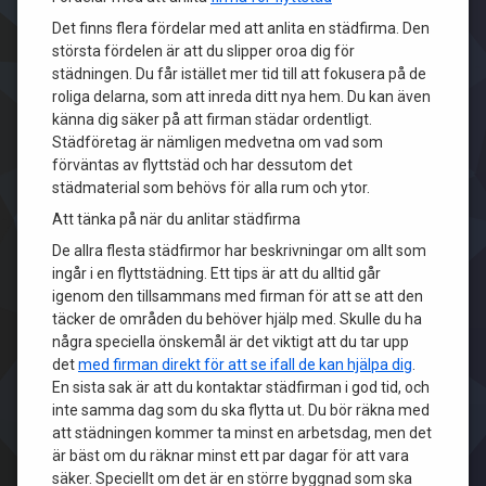
Det finns flera fördelar med att anlita en städfirma. Den
största fördelen är att du slipper oroa dig för
städningen. Du får istället mer tid till att fokusera på de
roliga delarna, som att inreda ditt nya hem. Du kan även
känna dig säker på att firman städar ordentligt.
Städföretag är nämligen medvetna om vad som
förväntas av flyttstäd och har dessutom det
städmaterial som behövs för alla rum och ytor.
Att tänka på när du anlitar städfirma
De allra flesta städfirmor har beskrivningar om allt som
ingår i en flyttstädning. Ett tips är att du alltid går
igenom den tillsammans med firman för att se att den
täcker de områden du behöver hjälp med. Skulle du ha
några speciella önskemål är det viktigt att du tar upp
det
med firman direkt för att se ifall de kan hjälpa dig
.
En sista sak är att du kontaktar städfirman i god tid, och
inte samma dag som du ska flytta ut. Du bör räkna med
att städningen kommer ta minst en arbetsdag, men det
är bäst om du räknar minst ett par dagar för att vara
säker. Speciellt om det är en större byggnad som ska