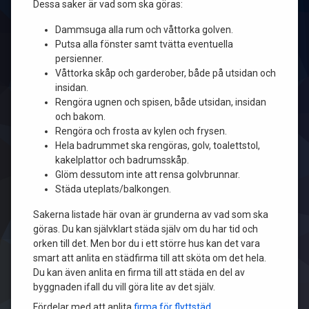
Dessa saker är vad som ska göras:
Dammsuga alla rum och våttorka golven.
Putsa alla fönster samt tvätta eventuella
persienner.
Våttorka skåp och garderober, både på utsidan och
insidan.
Rengöra ugnen och spisen, både utsidan, insidan
och bakom.
Rengöra och frosta av kylen och frysen.
Hela badrummet ska rengöras, golv, toalettstol,
kakelplattor och badrumsskåp.
Glöm dessutom inte att rensa golvbrunnar.
Städa uteplats/balkongen.
Sakerna listade här ovan är grunderna av vad som ska
göras. Du kan självklart städa själv om du har tid och
orken till det. Men bor du i ett större hus kan det vara
smart att anlita en städfirma till att sköta om det hela.
Du kan även anlita en firma till att städa en del av
byggnaden ifall du vill göra lite av det själv.
Fördelar med att anlita
firma för flyttstäd